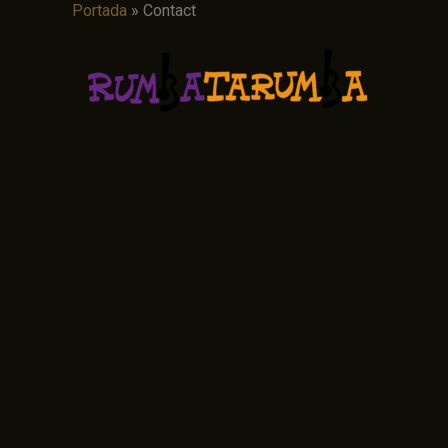
Portada
»
Contact
Ir
al
contenido