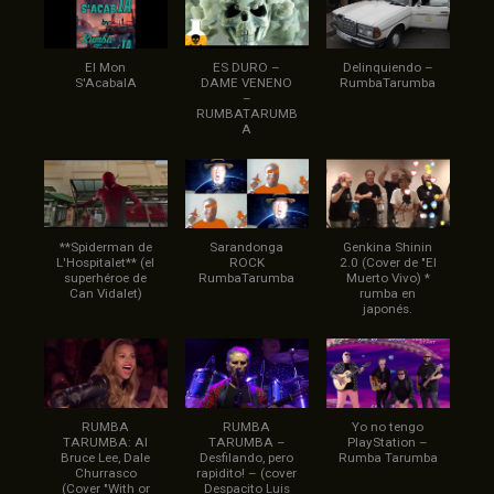
El Mon
ES DURO –
Delinquiendo –
S'AcabaIA
DAME VENENO
RumbaTarumba
–
RUMBATARUMB
A
**Spiderman de
Sarandonga
Genkina Shinin
L'Hospitalet** (el
ROCK
2.0 (Cover de "El
superhéroe de
RumbaTarumba
Muerto Vivo) *
Can Vidalet)
rumba en
japonés.
RUMBA
RUMBA
Yo no tengo
TARUMBA: Al
TARUMBA –
PlayStation –
Bruce Lee, Dale
Desfilando, pero
Rumba Tarumba
Churrasco
rapidito! – (cover
(Cover "With or
Despacito Luis